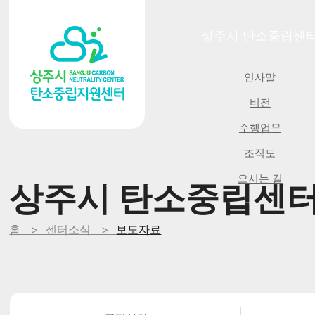
주메뉴
상주시 탄소중립센
인사말
비전
수행업무
조직도
오시는 길
상주시 탄소중립센
홈 >
센터소식 >
보도자료
보도자료